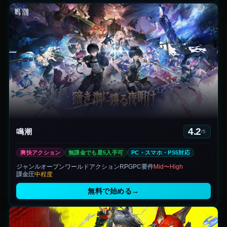
4.2
鳴潮
/5
爽快アクション
無課金でも星5入手可
PC・スマホ・PS5対応
ジャンル
オープンワールドアクションRPG
PC要件
Mid〜High
課金圧
中程度
無料で始める
→