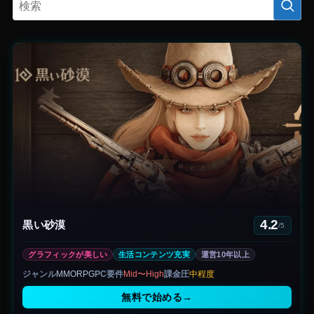
4.2
黒い砂漠
/5
グラフィックが美しい
生活コンテンツ充実
運営10年以上
ジャンル
MMORPG
PC要件
Mid〜High
課金圧
中程度
無料で始める
→