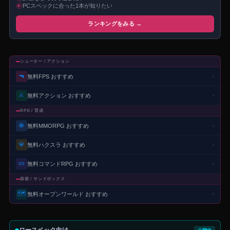
PCスペックに合った1本が知りたい
ランキングをみる →
シューター / アクション
🔫
無料FPS おすすめ
›
⚔️
無料アクション おすすめ
›
RPG / 育成
🌐
無料MMORPG おすすめ
›
💎
無料ハクスラ おすすめ
›
📜
無料コマンドRPG おすすめ
›
探索 / サンドボックス
🗺️
無料オープンワールド おすすめ
›