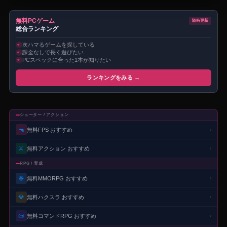
無料PCゲーム
随時更新
総合ランキング
次ハマるゲームを探している
課金なしで長く遊びたい
PCスペックに合った1本が知りたい
ランキングをみる →
シューター / アクション
🔫
無料FPS おすすめ
›
⚔️
無料アクション おすすめ
›
RPG / 育成
🌐
無料MMORPG おすすめ
›
💎
無料ハクスラ おすすめ
›
📜
無料コマンドRPG おすすめ
›