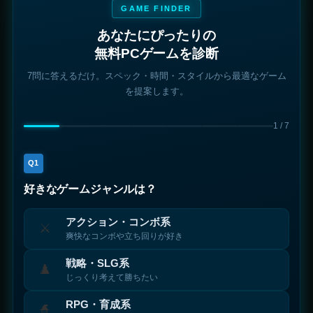
GAME FINDER
あなたにぴったりの
無料PCゲームを診断
7問に答えるだけ。スペック・時間・スタイルから最適なゲーム
を提案します。
1
/ 7
Q1
好きなゲームジャンルは？
アクション・コンボ系
⚔️
爽快なコンボや立ち回りが好き
戦略・SLG系
♟️
じっくり考えて勝ちたい
RPG・育成系
🧙