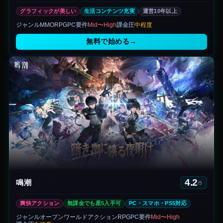
グラフィックが美しい
生活コンテンツ充実
運営10年以上
ジャンル
MMORPG
PC要件
Mid〜High
課金圧
中程度
無料で始める
→
4.2
鳴潮
/5
爽快アクション
無課金でも星5入手可
PC・スマホ・PS5対応
ジャンル
オープンワールドアクションRPG
PC要件
Mid〜High