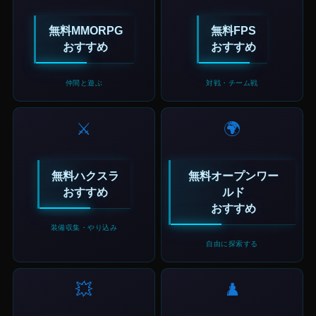
無料MMORPG
無料FPS
おすすめ
おすすめ
仲間と遊ぶ
対戦・チーム戦
⚔️
🌍
無料ハクスラ
無料オープンワー
おすすめ
ルド
おすすめ
装備収集・やり込み
自由に探索する
💥
♟️