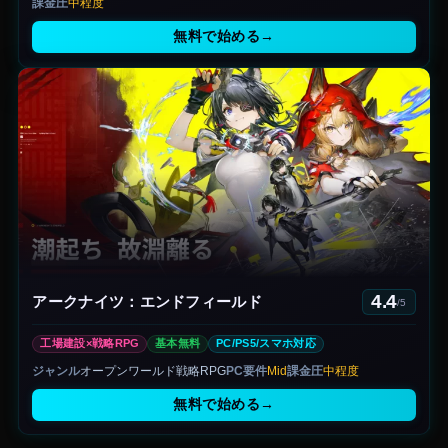
課金圧
中程度
無料で始める
→
4.4
アークナイツ：エンドフィールド
/5
工場建設×戦略RPG
基本無料
PC/PS5/スマホ対応
ジャンル
オープンワールド戦略RPG
PC要件
Mid
課金圧
中程度
無料で始める
→